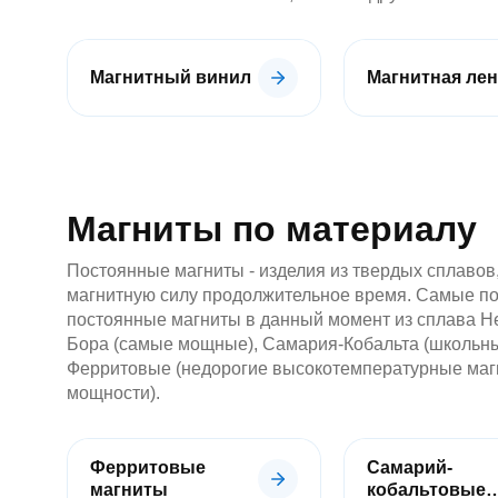
магниты
Магнитный винил
Магнитная лен
С
отверстием
Под
болт
/
Магниты по материалу
под
винт
Постоянные магниты - изделия из твердых сплаво
Прорезиненные
Прямоугольные
магнитную силу продолжительное время. Самые п
магнитные
постоянные магниты в данный момент из сплава 
крепления
Бора (самые мощные), Самария-Кобальта (школьны
Со
Ферритовые (недорогие высокотемпературные маг
стержнем
мощности).
Аксессуары
для
креплений
и
Ферритовые
Самарий-
держателей
магниты
кобальтовые