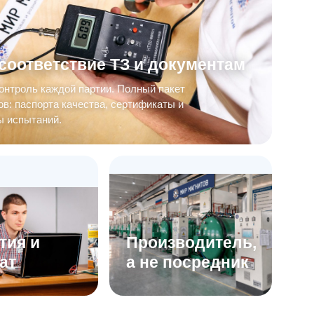
соответствие ТЗ и документам
онтроль каждой партии. Полный пакет
в: паспорта качества, сертификаты и
ы испытаний.
тия и
Производитель,
ат
а не посредник