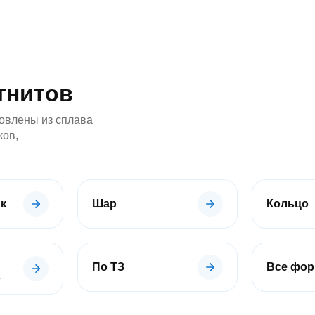
гнитов
овлены из сплава
ков,
к
Шар
Кольцо
По ТЗ
Все фо