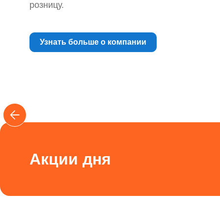
розницу.
Рым-
болт
для
поискового
Узнать больше о компании
магнита
Мягкое
железо
Мягкое
железо
с
клеевым
слоем
Магнитная
бумага
Акции дня
Магнитные
наклейки
На
холодильник
Магнитный
винил
/
магнитная