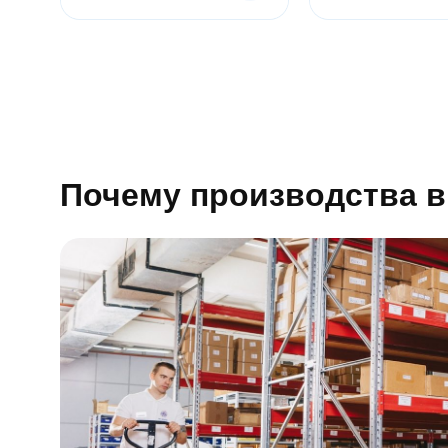
Магнит
магниты
с
петлей
Магнитное
крепление
a32
Магнитное
крепление
а25
Магнитное
Почему производства 
крепление
а36
Магнитное
крепление
на
стену
Магнитные
полки
на
холодильник
Со
сквозной
резьбой
С