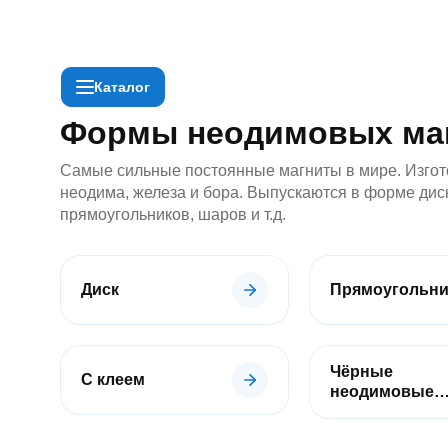
Каталог
По применению
Неодимовые
Формы неодимовых ма
магниты
Диск
Самые сильные постоянные магниты в мире. Изгот
/
шайба
неодима, железа и бора. Выпускаются в форме дис
Прямоугольник
прямоугольников, шаров и т.д.
Квадрат
Кольцо
Конусы
Пруток
Диск
Прямоугольни
/
цилиндр
Шар
С
Чёрные
С клеем
отверстием
неодимовые
/
магниты
с
зенковкой